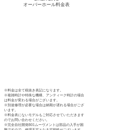
オーバーホール料金表
※料金は全て税抜き表記になります。
​※複雑時計や特殊な機構、アンティーク時計の場合
は料金が変わる場合がございます。
※別途修理が必要な場合は納期が遅れる場合がござ
います。
​※料金表にないモデルもご対応させていただきます
のでお問い合わせください。
​※完全自社開発B01ムーヴメントは部品の入手が困
難ですので、修理不可となる可能性がございます。