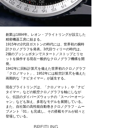
創業は1884年。レオン・ブライトリングが設立した
精密機器工房に始まる。
1915年の2代目ガストンの時代には、世界初の腕時
計クロノグラフを発表。3代目ウィリーの時代は、
2個のプッシュボタンでスタート／ストップとリセ
ットを操作する現在一般的なクロノグラフ機構を開
発。
1942年に回転計算尺を備えた世界初のクロノグラフ
「クロノマット」、1952年には航空計算尺を備えた
画期的な「ナビタイマー」が誕生する。
現在ブライトリングは、「クロノマット」や「ナビ
タイマー」などの航空クロノグラフを軸にしなが
ら、伝説のダイバーズウォッチの「スーパーオーシ
ャン」なども加え、多彩なモデルを展開している。
また、自社製の高性能自動巻きクロノグラフ・ムー
ブメント「01」も完成し、その搭載モデルが続々と
登場している。
BREITLING