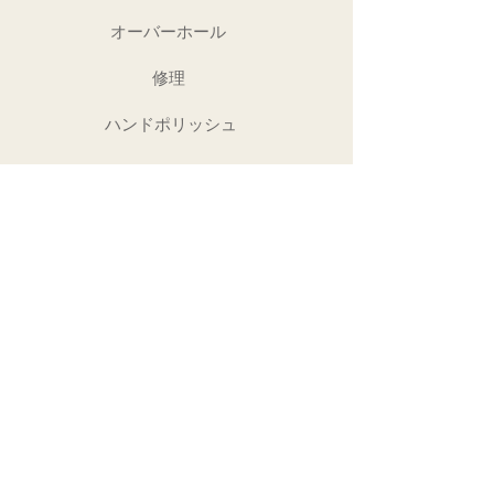
オーバーホール
修理
ハンドポリッシュ
Copyright (C) 2022 overcoil.jp
​営業時間 / 10:00 - 19:00
定休日/ 土日・祝祭日