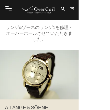
ランゲ&ゾーネのランゲ1を修理・
オーバーホールさせていただきま
した。
A.LANGE＆SÖHNE